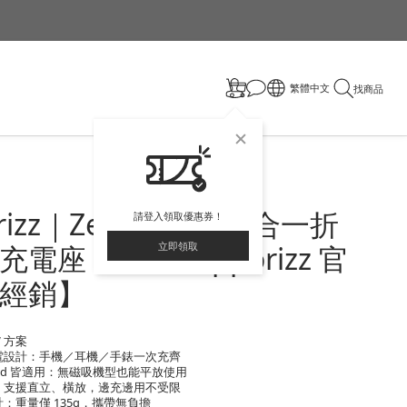
繁體中文
找商品
rizz｜Zeno Qi2.2 三合一折
請登入領取優惠券！
電座 25W【Hipporizz 官
立即領取
經銷】
W 方案
充電設計：手機／耳機／手錶一次充齊
ndroid 皆適用：無磁吸機型也能平放使用
乘：支援直立、橫放，邊充邊用不受限
計：重量僅 135g，攜帶無負擔