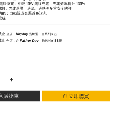
W 無線快充：相較 15W 無線充電，充電效率提升 135%
護機制：內建過壓、過流、過熱等多重安全防護
偵測功能：自動辨識金屬避免誤充
充電線
截止
全店，𝙗𝙞𝙩𝙥𝙡𝙖𝙮 品牌週｜全系列88折
截止
全店，🎉 𝙁𝙖𝙩𝙝𝙚𝙧 𝘿𝙖𝙮｜給爸爸的𝟴𝟴折
立即購買
入購物車