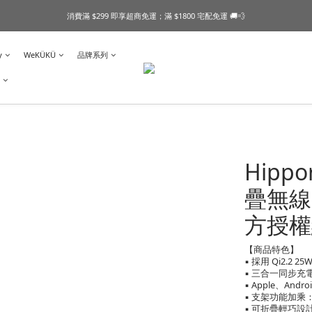
消費滿 $299 即享超商免運；滿 $1800 宅配免運 🚚💨
y
WeKÜKÜ
品牌系列
Hippo
疊無線充
方授權
【商品特色】
▪ 採用 Qi2.2 25
▪ 三合一同步
▪ Apple、A
▪ 支架功能加
▪ 可折疊輕巧設