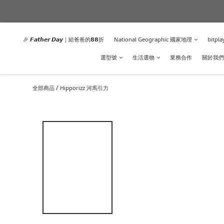
🎉 𝙁𝙖𝙩𝙝𝙚𝙧 𝘿𝙖𝙮｜給爸爸的𝟴𝟴折
National Geographic 國家地理
bitpla
選型號
生活選物
業務合作
關於我們
/
全部商品
Hipporizz 河馬引力