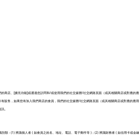
[
]
/
/
們的商店、
擴充功能
或通過您訪問和
或使用我們的社交媒體
社交網路頁面（或其相關商店或對應的應
/
市有販售，如果您有加入我們商店的會員，我們的社交媒體
社交網路頁面（或其相關商店或對應的應用
資訊。
- (1)
(
)
(2)
(
識別類
辨識個人者
如會員之姓名、地址、電話、電子郵件等
；
辨識財務者
如信用卡或金