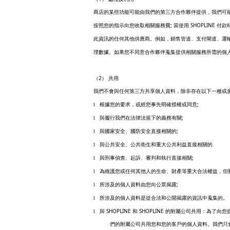
商店的某些功能可能由我們的第三方合作夥伴提供，我們可
;
SHOPLINE
按照您的指示向您收取相關服務費
當使用
付款
此資訊的任何其他供應商。例如，銷售管道、支付閘道、運
理數據。如果您不同意合作夥伴蒐集提供相關服務所需的個
2
（
） 共用
我們不會與任何第三方共享個人資料，除非存在以下一種或
;
l
根據您的要求，或經您事先明確授權或同意
;
l
與履行我們在法律法規下的義務有關
;
l
與國家安全、國防安全直接相關的
l
與公共安全、公共衛生和重大公共利益直接相關的
;
l
與刑事偵查、起訴、審判和執行直接相關
l
為維護您或任何其他人的生命、財產等重大合法權益，但
;
l
所涉及的個人資料由您向公眾揭露
l
所涉及的個人資料是從合法和公開揭露的資訊中蒐集的。
SHOPLINE
SHOPLINE
l
與
和
的附屬公司共用：為了向您
們的附屬公司共用您和您的客戶的個人資料。我們只