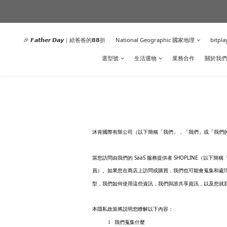
🎉 𝙁𝙖𝙩𝙝𝙚𝙧 𝘿𝙖𝙮｜給爸爸的𝟴𝟴折
National Geographic 國家地理
bitpla
選型號
生活選物
業務合作
關於我們
沐肯國際有限公司（以下簡稱「我們」，「我們」或「我們
SaaS
SHOPLINE
當您訪問由我們的
服務提供者
（以下簡稱
員）。如果您在商店上訪問或購買，我們也可能會蒐集和處
型，我們如何使用這些資訊，我們與誰共享資訊，以及您就
本隱私政策將説明您瞭解以下內容：
l
我們蒐集什麼