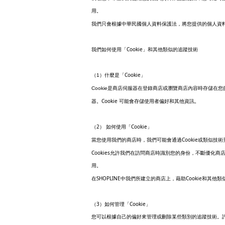
用。
我們只會根據中華民國個人資料保護法，將您提供的個人資
Cookie
我們如何使用「
」和其他類似的追蹤技術
Cookie
（
1
）
什麼是「
」
Cookie
是商店伺服器在登錄商店或瀏覽商店內容時存儲在您
Cookie
器。
可能會存儲使用者偏好和其他資訊。
2
Cookie
（
） 如何使用「
」
Cookie
當您使用我們的商店時，我們可能會通過
或類似技術
Cookies
允許我們在訪問商店時識別您的身份，不斷優化商
用。
SHOPLINE
Cookie
在
中我們所建立的商店上，藉助
和其他類
3
Cookie
（
）如何管理「
」
您可以根據自己的偏好來管理或刪除某些類別的追蹤技術。