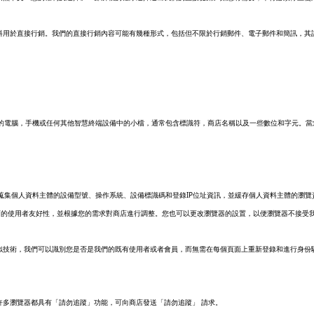
料用於直接行銷。我們的直接行銷內容可能有幾種形式，包括但不限於行銷郵件、電子郵件和簡訊，其
的電腦，手機或任何其他智慧終端設備中的小檔，通常包含標識符，商店名稱以及一些數位和字元。當
IP
蒐集個人資料主體的設備型號、操作系統、設備標識碼和登錄
位址資訊，並緩存個人資料主體的瀏覽
店的使用者友好性，並根據您的需求對商店進行調整。您也可以更改瀏覽器的設置，以便瀏覽器不接受
似技術，我們可以識別您是否是我們的既有使用者或者會員，而無需在每個頁面上重新登錄和進行身份
許多瀏覽器都具有「請勿追蹤」功能，可向商店發送「請勿追蹤」 請求。