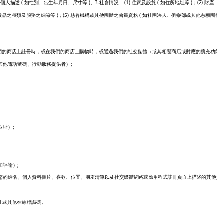
-
(
)
3.
(1)
(
)
(2)
個人描述
如性別、出生年月日、尺寸等
。
社會情況 –
住家及設施
如住所地址等
；
財產
)
(5)
(
費品之種類及服務之細節等
；
慈善機構或其他團體之會員資格
如社團法人、俱樂部或其他志願團
們的商店上註冊時，或在我們的商店上購物時，或通過我們的社交媒體（或其相關商店或對應的擴充功
;
其他電話號碼、行動服務提供者）
;
位址）
;
和評論）
您的姓名、個人資料圖片、喜歡、位置、朋友清單以及社交媒體網路或應用程式註冊頁面上描述的其他
址或其他在線標識碼。