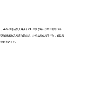
(4)
(
務；
驗證您的個人身份
如以保護您免於詐欺等犯罪行為
偵測並保護您及商店免於錯誤、詐欺或其他犯罪行為，並監測
得您同意之目的。