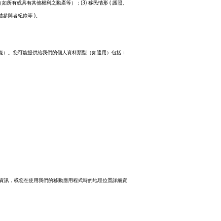
(3)
(
（如所有或具有其他權利之動產等）；
移民情形
護照、
)
體參與者紀錄等
。
能）。您可能提供給我們的個人資料類型（如適用）包括：
資訊，或您在使用我們的移動應用程式時的地理位置詳細資