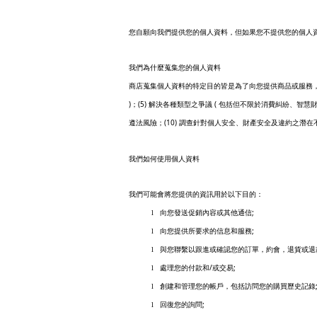
您自願向我們提供您的個人資料，但如果您不提供您的個人
我們為什麼蒐集您的個人資料
商店蒐集個人資料的特定目的皆是為了向您提供商品或服務
)
(5)
(
；
解決各種類型之爭議
包括但不限於消費糾紛、智慧
(10)
遵法風險；
調查針對個人安全、財產安全及違約之潛在
我們如何使用個人資料
我們可能會將您提供的資訊用於以下目的：
;
l
向您發送促銷內容或其他通信
;
l
向您提供所要求的信息和服務
l
與您聯繫以跟進或確認您的訂單，約會，退貨或退
/
;
l
處理您的付款和
或交易
l
創建和管理您的帳戶，包括訪問您的購買歷史記錄
;
l
回復您的詢問