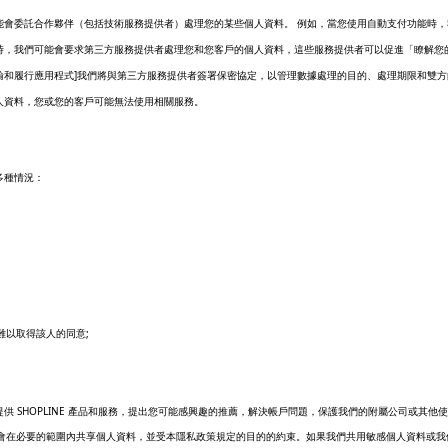
能會委託合作夥伴（包括技術服務提供者）處理您的某些個人資料。 例如，當您使用自動支付功能時
時，我們可能會要求第三方服務提供者處理您和您客戶的個人資料，這些服務提供者可以促進「瞭解您
]
輸和履行應用程式
我們將與第三方服務提供者簽署保密協定，以管理數據處理的目的、處理期限和雙方
人資料，您或您的客戶可能無法使用相關服務。
多種情況：
;
難以取得該人的同意
SHOPLINE
提供
產品和服務，提出您可能感興趣的推薦，解決帳戶問題，保護我們的附屬公司或其他使
會在必要的範圍內共享個人資料，並受本隱私政策規定的目的的約束。如果我們共用敏感個人資料或我