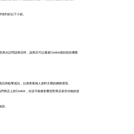
詳情列於以下小節。
Cookie
您再次訪問該商店時，該商店可以通過
識別您的瀏覽
資訊和點擊資訊，以便查看個人資料主體的網路環境。
Cookie
我們商店上的
，但這可能會影響您對商店某些功能的使
驗證。