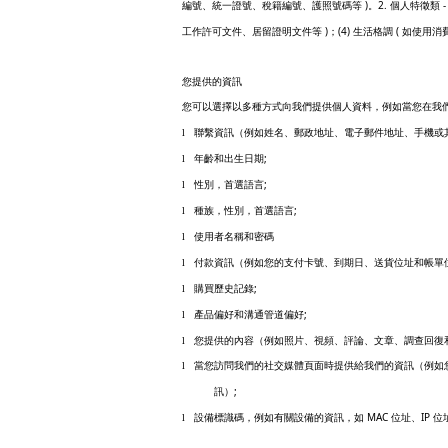
)
2.
編號、統一證號、稅籍編號、護照號碼等
。
個人特徵類
)
(4)
(
工作許可文件、居留證明文件等
；
生活格調
如使用消
您提供的資訊
您可以選擇以多種方式向我們提供個人資料，例如當您在我
l
聯繫資訊（例如姓名、郵政地址、電子郵件地址、手機或
;
l
年齡和出生日期
;
l
性別，首選語言
;
l
種族，性別，首選語言
l
使用者名稱和密碼
l
付款資訊（例如您的支付卡號、到期日、送貨位址和帳單
;
l
購買歷史記錄
;
l
產品偏好和溝通管道偏好
l
您提供的內容（例如照片、視頻、評論、文章、調查回復
l
當您訪問我們的社交媒體頁面時提供給我們的資訊（例如
;
訊）
MAC
IP
l
設備標識碼，例如有關設備的資訊，如
位址、
位