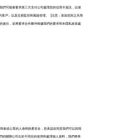
，我們可能會要求第三方支付公司處理您的信用卡資訊，以便
[
的客戶」以及交易監控和風險管理。
注意：添加您與之共用
的責任，並將要求合作夥伴根據我們的要求和本隱私政策處
用者或公眾的人身和財產安全，您承認並同意我們可以與我
們的關聯公司出於不同目的使用和處理個人資料，我們將再