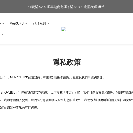
消費滿 $299 即享超商免運；滿 $1800 宅配免運 🚚💨
y
WeKÜKÜ
品牌系列
隱私政策
的」），
MUKEN LIFE
的運營商，尊重您對隱私的關注，並重視我們與您的關係。
SHOPLINE
「
」）授權我們建立的商店（以下簡稱「商店」）時，我們可能會蒐集和處理、利用有關您
理、利用您的個人資料。我們充分意識到個人資料對您的重要性，我們致力於確保商店的完整性和安全
我們使用這些資訊的可行選擇。