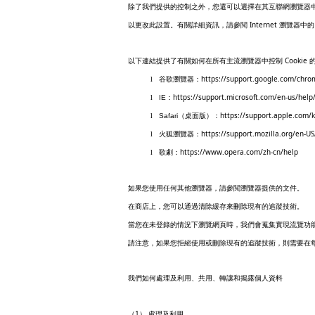
除了我們提供的控制之外，您還可以選擇在其互聯網瀏覽器
Internet
以更改此設置。有關詳細資訊，請參閱
瀏覽器中的
Cookie
以下連結提供了有關如何在所有主流瀏覽器中控制
https://support.google.com/chr
l
谷歌瀏覽器：
https://support.microsoft.com/en-us/help
l
IE
：
https://support.apple.com/
l
Safari
（桌面版）：
https://support.mozilla.org/en-U
l
火狐瀏覽器：
https://www.opera.com/zh-cn/help
l
歌劇：
如果您使用任何其他瀏覽器，請參閱瀏覽器提供的文件。
在商店上，您可以通過清除緩存來刪除現有的追蹤技術。
當您在未登錄的情況下瀏覽網頁時，我們會蒐集實現流覽功
請注意，如果您拒絕使用或刪除現有的追蹤技術，則需要在
我們如何處理及利用、共用、轉讓和揭露個人資料
1
（
） 處理及利用