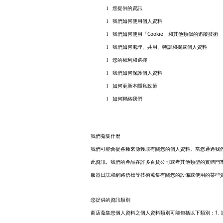
l
您提供的資訊
l
我們如何使用個人資料
Cookie
l
我們如何使用「
」和其他類似的追蹤技術
l
我們如何處理、共用、轉讓和揭露個人資料
l
您的權利和選擇
l
我們如何保護個人資料
l
如何更新本隱私政策
l
如何聯絡我們
我們蒐集什麼
我們可能會從各種來源獲取有關您的個人資料。當您通過我
此資訊。我們的產品在許多百貨公司或者其他類型的實體門
服器日誌和網路信標等技術蒐集有關您的設備或使用的某些
您提供的資訊類別
1.
商店蒐集您個人資料之個人資料類別可能包括以下類別：