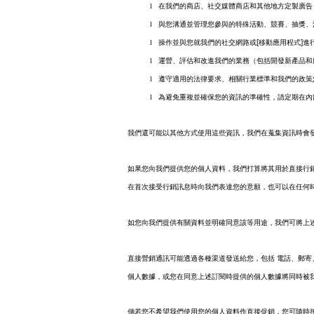
l
在我們的商店、社交媒體商店和其他地方定製廣告
l
與您溝通並管理您參與的特殊活動、競賽、抽獎、
[
]
l
操作並與您就我們的社交網路或
移動應用程式
進
l
運營、評估和改進我們的業務（包括開發新產品和
l
遵守適用的法律要求、相關行業標準和我們的政策
l
為避免重複並確保您的資訊的準確性，請定期在內
我們還可能以其他方式使用這些資訊，我們在蒐集資訊時會
如果您向我們提供您的個人資料，我們打算將其用於直接行
在首次接受行銷訊息時向我們表達您的意願，也可以在任何
如您向我們提供有關資料並明確同意該等用途，我們可將上
直接營銷通訊可能透過各種渠道發送給您，包括 電話、郵
個人數據，或您在同意上述訂閱時提供的個人數據將同時被
倘若您不希望我們使用您的個人資料作直接促銷，您可隨時