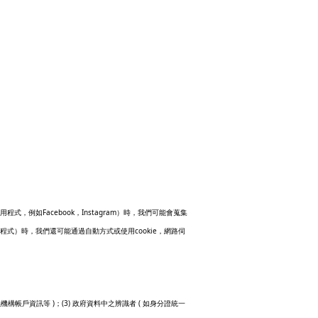
Facebook
Instagram
用程式，例如
，
）時，我們可能會蒐集
cookie
程式）時，我們還可能通過自動方式或使用
，網路伺
)
(3)
(
融機構帳戶資訊等
；
政府資料中之辨識者
如身分證統一