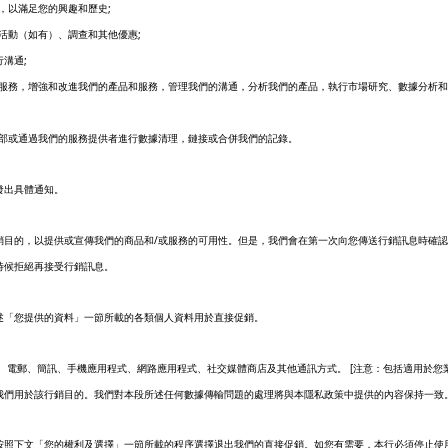
;
，以滿足您的興趣和歷史
;
活動（如有）、調查和其他優惠
;
行溝通
服務，增強和改進我們的產品和服務，管理我們的溝通，分析我們的產品，執行市場研究、數據分析和
;
部或通過我們的服務提供者進行數據清理，鏈接或合併我們的記錄。
發出具體通知。
/
銷目的，以提供或宣傳我們的商品和
或服務的可用性。但是，我們會在第一次向您傳送行銷訊息時確
時候拒絕再接受行銷訊息。
述「您提供的資料」一節所載的各類個人資料用於直接促銷。
[
寄、電郵、簡訊、手機應用程式、網路應用程式、社交媒體商店及其他通訊方式。
注意：包括適用於您
我們用於該行銷目的。我們對本段所述任何數據傳輸問題的處理將與本隱私政策中提供的內容保持一致
按照下文「您的權利及選擇」一節所載的程序選擇退出我們的直接促銷。如您有需要，本行必須停止使