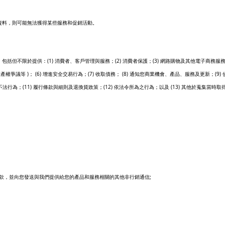
資料，則可能無法獲得某些服務和促銷活動。
(1)
(2)
(3)
，包括但不限於提供：
消費者、客戶管理與服務；
消費者保護；
網路購物及其他電子商務服
)
(6)
(7)
(8)
(9)
財產權爭議等
；
增進安全交易行為；
收取債務；
通知您商業機會、產品、服務及更新；
(11)
(12)
(13)
不法行為；
履行條款與細則及退換貨政策；
依法令所為之行為；以及
其他於蒐集當時取
;
款，並向您發送與我們提供給您的產品和服務相關的其他非行銷通信
;