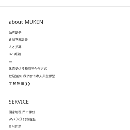
about MUKEN
品牌故事
會員專屬計畫
人才招募
B2B經銷
▬
沐肯提供多種商務合作方式
我們會有專人與您聯繫
歡迎洽詢,
了 解 詳 情 ❯❯
SERVICE
國家地理 門市據點
WeKÜKÜ 門市據點
常見問題