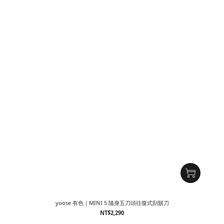
yoose 有色｜MINI 5 隨身五刀頭往復式刮鬍刀
NT$2,290