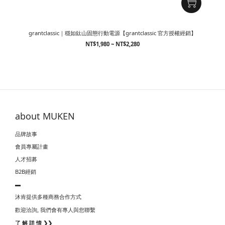
grantclassic｜穩如鈦山固態行動電源【grantclassic 官方授權經銷】
NT$1,980 ~ NT$2,280
about MUKEN
品牌故事
會員專屬計畫
人才招募
B2B經銷
▬
沐肯提供多種商務合作方式
我們會有專人與您聯繫
歡迎洽詢,
了 解 詳 情 ❯❯