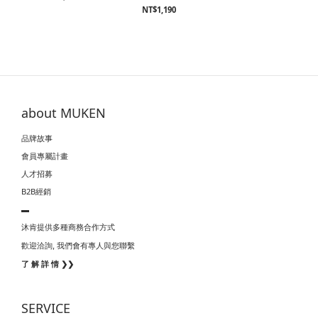
NT$1,190
about MUKEN
品牌故事
會員專屬計畫
人才招募
B2B經銷
▬
沐肯提供多種商務合作方式
我們會有專人與您聯繫
歡迎洽詢,
了 解 詳 情 ❯❯
SERVICE