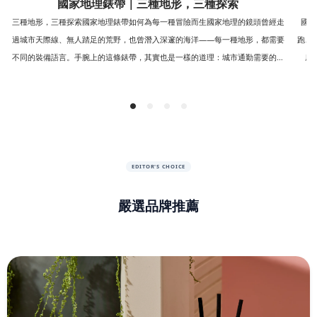
國家地理錶帶｜三種地形，三種探索
三種地形，三種探索國家地理錶帶如何為每一種冒險而生國家地理的鏡頭曾經走
國家
過城市天際線、無人踏足的荒野，也曾潛入深邃的海洋——每一種地形，都需要
跑、
不同的裝備語言。手腕上的這條錶帶，其實也是一樣的道理：城市通勤需要的靈
底
活，荒野長征需要的耐磨，水域挑戰需要的防護，沒有一款錶帶能同時勝任所有
壞」。
場域，但總有一款，是為你正在前往的地方而生。這篇文章從三種探索地形出
款耳
發，帶你看懂國家地理三款錶帶背後的材質科學與設計邏輯。地形一：城市——
整的
每一次切換，都要快城市探索者的一天，往往在辦公室、健身房、餐廳、捷運之
水程
間快速切換。這裡不需要複雜的扣具，需要的是「隨時能脫、隨時能戴」的自由
感——這正是 Loop矽膠磁吸錶帶存在的理由。強力磁吸結構：穩固貼合不易鬆
Run
EDITOR'S CHOICE
脫，自由調整鬆緊，穿戴快速便利柔軟矽膠材質：耐汗、防潑水、易清潔，全天
它的
候舒適配戴無孔位一體式設計：免繁瑣調整孔位，貼合各種手腕尺寸六款探索風
體僅
嚴選品牌推薦
格圖騰：National Geographic 主題圖騰設計，展現個人品味這款錶帶把「調
不易
整」這個動作從錶帶上拿掉——沒有孔位、沒有多餘的扣環，磁力本身就是鬆緊
機、
的答案。對每天要在會議室與跑步機之間切換好幾次的人來說，省下的不只是幾
夜間
秒鐘，而是一種不被裝備打斷生活節奏的自由。型號：42/44/45/46/49mm｜顏
求「
色：長灘島、冰河、岩壁、經典黑、雪嶺、地圖黑｜材質：矽膠、不鏽鋼、磁鐵
Ru
｜尺寸：34.1 x 240 x 3.4mm｜重量：約45.2g｜售價：NT$1,280地形二：荒野
還包