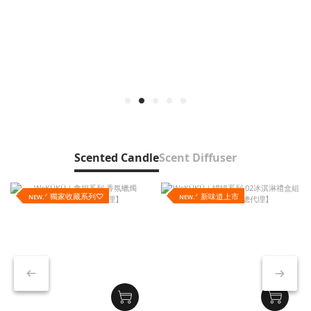
Scented Candle
Scent Diffuser
ɴᴇᴡ.ᐟ 獨家收藏系列♡
ɴᴇᴡ.ᐟ 新味道上市