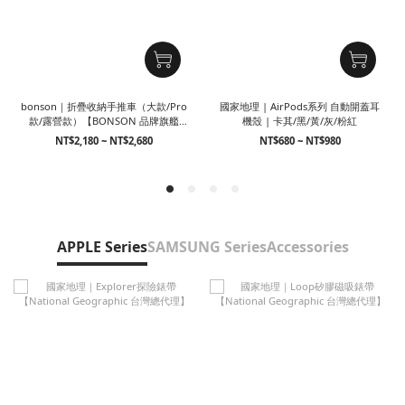
bonson｜折疊收納手推車（大款/Pro
國家地理 | AirPods系列 自動開蓋耳
款/露營款）【BONSON 品牌旗艦
機殼 | 卡其/黑/黃/灰/粉紅
館】
NT$2,180 ~ NT$2,680
NT$680 ~ NT$980
APPLE Series
SAMSUNG Series
Accessories