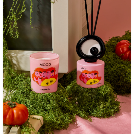
——重量，是長征路上唯一的敵人走進荒野，裝備哲學會完全反過來：不追求便
身形
利的花樣，只追求「輕」與「不會壞」。Explorer探險錶帶延續軍規 NATO 錶
營、
帶的設計血統——這種結構最早是為了讓錶帶即使部分脫落，仍能牢牢勾住手
納更
錶，陪你走完全程。高密度尼龍織帶材質：優異耐磨、抗拉扯特性，適合日常與
透採
戶外配戴輕薄2mm、僅重25g：全天配戴輕盈舒適，降低手腕負擔NATO一體式
使用
錶帶設計：搭配高強度金屬環扣，配戴穩固不易滑動12段式長度調節：輕鬆貼合
包怎麼選
不同手腕尺寸NATO錶帶的一體式織帶，是為了應付最壞的狀況而設計的——即
約6
使一端的固定點鬆脫，錶帶仍能靠另一端勾住手錶。這種「留有餘裕」的思維，
合基
正是荒野裝備該有的樣子：不是假設一切順利，而是為萬一預留退路。型號：
與小
38/40/41/42mm、42/44/45/46/49mm｜顏色：曜石黑、丹寧藍、鼠尾草綠、沙
划船
漠卡其｜材質：尼龍、聚酯纖維、矽膠、金屬｜尺寸：32 x 212.2 x 7mm｜重
機主
量：約25g｜售價：NT$1,080地形三：水域——防護，不是選配而是必要水，是
分別介
對電子裝置與配件最不留情的考驗。Rugged FKM矽膠錶帶採用的 FKM（氟橡
自由
膠）材質，是工業與運動領域中公認防水、抗污、耐熱表現最穩定的材質之一，
穩定
讓錶帶在頻繁接觸水與汗水的場景中，依然維持結構與觸感的穩定。高性能FKM
電
材質：防水、抗污能力強，優異耐熱表現，穩定耐用舒適貼合：輕盈舒適，日常
號：
配戴無負擔一體式錶帶結構：滿足日常配戴需求穩固安全扣具：雙重固定結構，
量：
配戴更加穩定安心雙重固定扣具的設計邏輯很直接：水域環境裡，任何一次意外
耳機