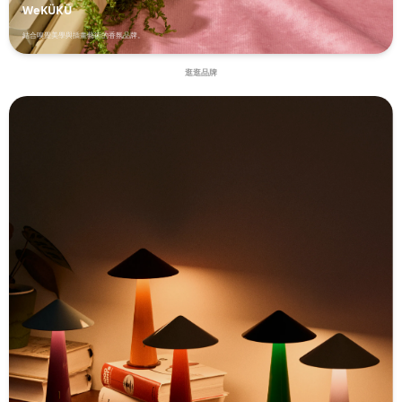
的鬆脫都可能讓手錶直接消失在水裡。與其事後補救，不如一開始就用兩道防線
用期
WeKÜKÜ
把風險擋在外面。型號：Apple Watch系列適用｜材質：氟橡膠(FKM)、金屬｜
件，建
結合嗅覺美學與插畫藝術的香氛品牌。
尺寸：35.1 x 233.9 x 11.9mm｜重量：約44g｜售價：NT$1,490三種地形 × 材
可靠
逛逛品牌
質科學對照表探索地形城市荒野水域對應產品Loop磁吸錶帶Explorer探險錶帶
表現
Rugged FKM錶帶核心科技強力磁吸結構，免孔位調整NATO一體式織帶＋金屬
線材
環扣FKM氟橡膠＋雙重固定扣具設計邏輯省略調整步驟，換取穿脫速度為「萬一
方便
鬆脫」預留退路用雙重防線擋住鬆脫風險重量約45.2g約25g（最輕）約44g售價
計，
NT$1,280NT$1,080NT$1,490你的下一段旅程，會走向哪一種地形？如果你的日
號：R
常是辦公室、健身房、聚餐輪番切換——選 Loop矽膠磁吸錶帶，讓每一次穿脫
售價
都不費力。如果你的假日常常留在山徑、營地——選 Explorer探險錶帶，讓25g
線）T
的重量幾乎感覺不到它的存在。如果你的熱情在水裡、在汗水淋漓的訓練場——
需配
選 Rugged FKM矽膠錶帶，讓防水抗污成為你唯一不用擔心的事。常見問題
自
FAQQ1：智慧手錶錶帶會過敏嗎？矽膠與FKM材質錶帶透氣性較佳、致敏機率
NT$
較低，若皮膚較敏感，建議選擇Loop矽膠磁吸錶帶或Rugged FKM矽膠錶帶等
常運動
親膚材質，並定期清潔以降低悶濕造成的不適。Q2：磁吸錶帶安全嗎？運動時
天固
會不會鬆脫？Loop矽膠磁吸錶帶採強力磁吸結構，穩固貼合不易鬆脫，日常配
Run
戴與運動皆可正常使用；若從事高強度撞擊型運動，建議選擇金屬扣具的
滑雪
Explorer探險錶帶或Rugged FKM矽膠錶帶更為保險。Q3：NATO錶帶跟一般錶
挑選