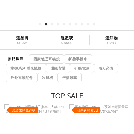
選品牌
選型號
選好物
BRAND
MODEL
PICKS
國家地理耳機殼
折疊手推車
熱門搜尋
掌握系列 香氛蠟燭
掛繩背帶
行動電源
雨天必備
戶外運動配件
吹風機
平板殼套
TOP SALE
現貨限時免運⏰
蘋果迷推薦❤️‍🔥