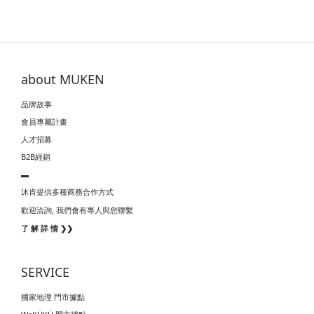
about MUKEN
品牌故事
會員專屬計畫
人才招募
B2B經銷
▬
沐肯提供多種商務合作方式
我們會有專人與您聯繫
歡迎洽詢,
了 解 詳 情 ❯❯
SERVICE
國家地理 門市據點