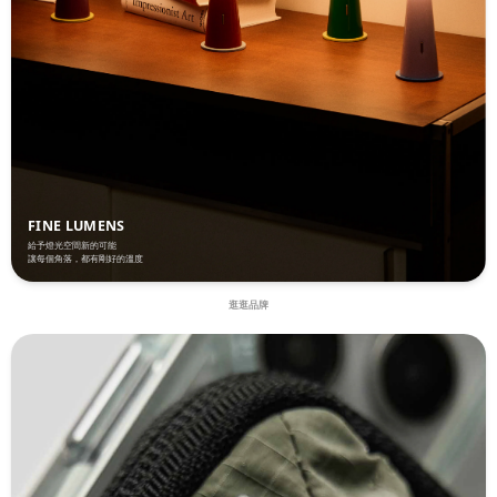
帶有什麼不同？NATO錶帶為一體式織帶穿過錶身兩側固定，即使其中一個彈簧
機嗎
棒鬆脫，錶帶仍能勾住手錶不掉落，加上12段式調節更貼合手腕，是戶外與軍錶
一
愛好者偏好的設計。Q4：哪一款錶帶最適合游泳或戶外用水的場景？Rugged
Q2
FKM矽膠錶帶採用高性能FKM材質，防水、抗污能力在三款中最突出，較適合游
Ear
泳、划船等經常接觸水的場景。Q5：這些錶帶適用哪些手錶型號？Explorer探
即用更
險錶帶與Loop矽膠磁吸錶帶提供多種尺寸（如42/44/45/46/49mm），可對應主
潑水
流Apple Watch與Galaxy Watch系列；Rugged FKM矽膠錶帶則適用於Apple
護力更
Watch系列，下單前建議先確認錶耳尺寸。Q6：國家地理錶帶正貨哪裡買？國家
線距
FINE LUMENS
地理（National Geographic）為 muken-life.com 台灣總代理商品，可於官網
Ty
給予燈光空間新的可能
讓每個角落，都有剛好的溫度
選購，並享滿$299超商免運、滿$1,800宅配免運等優惠。結語三種地形，三種材
嗎？
質科學，背後其實是同一種精神：為即將前往的地方，準備最適合的裝備。手腕
材，
逛逛品牌
上的選擇，或許就是你下一段旅程的起點。
系列
lif
免運
慣與場
戶外全