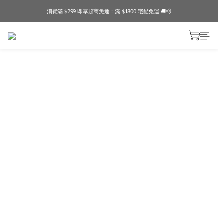
消費滿 $299 即享超商免運；滿 $1800 宅配免運 🚚💨