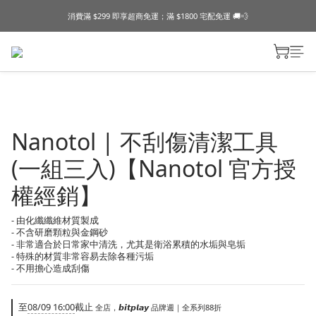
消費滿 $299 即享超商免運；滿 $1800 宅配免運 🚚💨
Nanotol | 不刮傷清潔工具
(一組三入)【Nanotol 官方授
權經銷】
- 由化纖纖維材質製成 
- 不含研磨顆粒與金鋼砂 
- 非常適合於日常家中清洗，尤其是衛浴累積的水垢與皂垢 
- 特殊的材質非常容易去除各種污垢 
- 不用擔心造成刮傷
至
08/09 16:00
截止
全店，𝙗𝙞𝙩𝙥𝙡𝙖𝙮 品牌週｜全系列88折