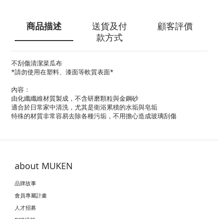
商品描述
送貨及付
顧客評價
款方式
不刮傷清潔菜瓜布
*請勿使用在塑料、漆面等軟質表面*
內容：
由化纖纖維材質製成，不含研磨顆粒與金鋼砂
適合於日常家中清洗，尤其是衛浴累積的水垢與皂垢
特殊的材質非常容易去除各種污垢，不用擔心造成玻璃刮傷
about MUKEN
品牌故事
會員專屬計畫
人才招募