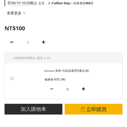
至
08/10 16:00
截止
全店，🎉 𝙁𝙖𝙩𝙝𝙚𝙧 𝘿𝙖𝙮｜給爸爸的𝟴𝟴折
查看更多
NT$100
以優惠價加購商品
(最多 1 件)
bonson 推車-大款(請選擇宅配出貨)
優惠價 NT$1,980
立即購買
加入購物車