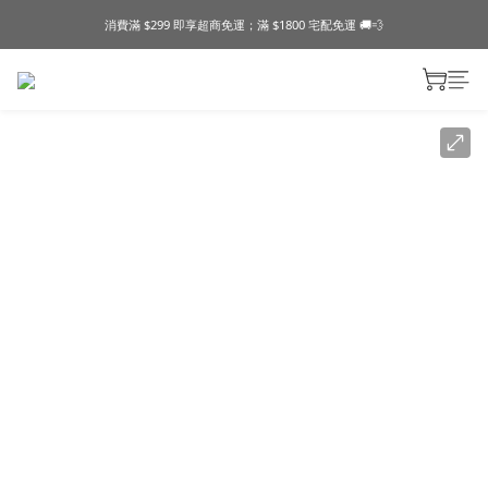
消費滿 $299 即享超商免運；滿 $1800 宅配免運 🚚💨