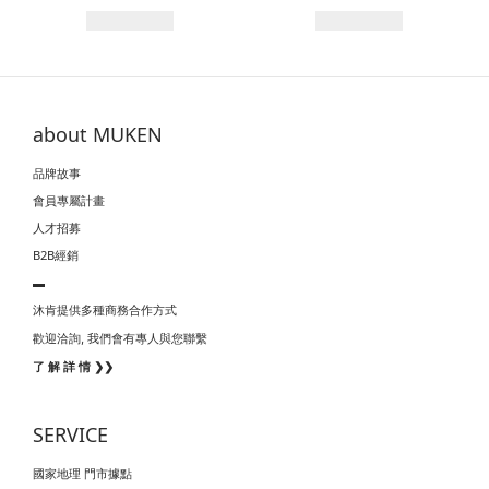
about MUKEN
品牌故事
會員專屬計畫
人才招募
B2B經銷
▬
沐肯提供多種商務合作方式
我們會有專人與您聯繫
歡迎洽詢,
了 解 詳 情 ❯❯
SERVICE
國家地理 門市據點