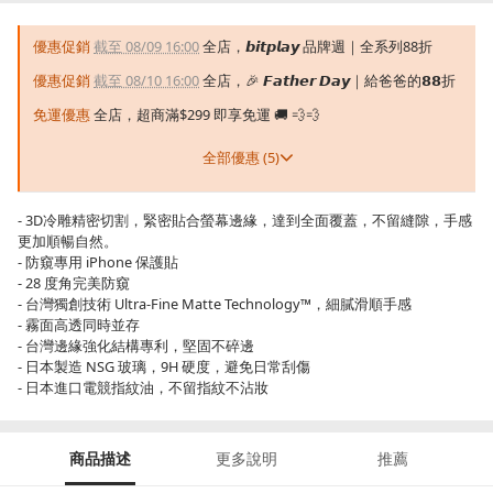
優惠促銷
截至 08/09 16:00
全店，𝙗𝙞𝙩𝙥𝙡𝙖𝙮 品牌週｜全系列88折
優惠促銷
截至 08/10 16:00
全店，🎉 𝙁𝙖𝙩𝙝𝙚𝙧 𝘿𝙖𝙮｜給爸爸的𝟴𝟴折
免運優惠
全店，超商滿$299 即享免運 🚚 💨💨
全部優惠 (5)
- 3D冷雕精密切割，緊密貼合螢幕邊緣，達到全面覆蓋，不留縫隙，手感
更加順暢自然。
- 防窺專用 iPhone 保護貼
- 28 度角完美防窺
- 台灣獨創技術 Ultra-Fine Matte Technology™，細膩滑順手感
- 霧面高透同時並存
- 台灣邊緣強化結構專利，堅固不碎邊
- 日本製造 NSG 玻璃，9H 硬度，避免日常刮傷
- 日本進口電競指紋油，不留指紋不沾妝
商品描述
更多說明
推薦