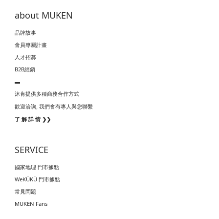
about MUKEN
品牌故事
會員專屬計畫
人才招募
B2B經銷
▬
沐肯提供多種商務合作方式
我們會有專人與您聯繫
歡迎洽詢,
了 解 詳 情 ❯❯
SERVICE
國家地理 門市據點
WeKÜKÜ 門市據點
常見問題
MUKEN Fans