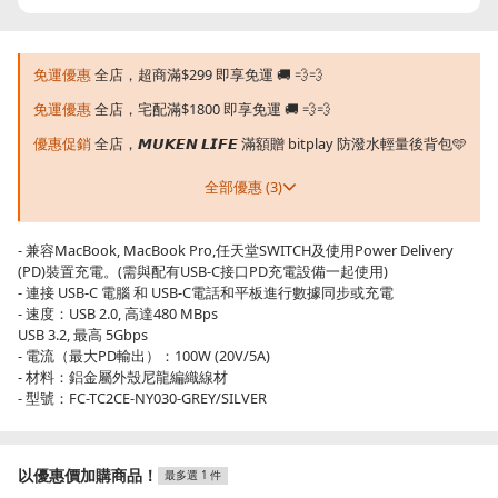
免運優惠
全店，超商滿$299 即享免運 🚚 💨💨
免運優惠
全店，宅配滿$1800 即享免運 🚚 💨💨
優惠促銷
全店，𝙈𝙐𝙆𝙀𝙉 𝙇𝙄𝙁𝙀 滿額贈 bitplay 防潑水輕量後背包🩵
全部優惠 (3)
- 兼容MacBook, MacBook Pro,任天堂SWITCH及使用Power Delivery
(PD)裝置充電。(需與配有USB-C接口PD充電設備一起使用)
- 連接 USB-C 電腦 和 USB-C電話和平板進行數據同步或充電
- 速度：USB 2.0, 高達480 MBps
USB 3.2, 最高 5Gbps
- 電流（最大PD輸出）：100W (20V/5A)
- 材料：鋁金屬外殼尼龍編織線材
- 型號：FC-TC2CE-NY030-GREY/SILVER
以優惠價加購商品！
最多選 1 件