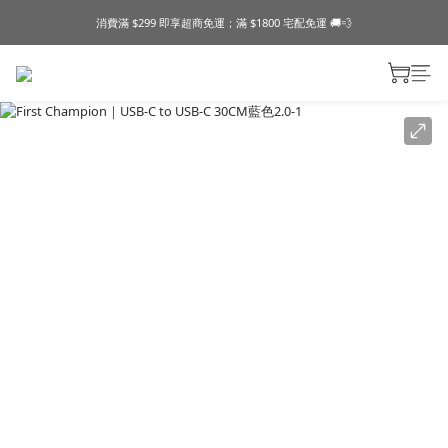
消費滿 $299 即享超商免運；滿 $1800 宅配免運 🚚💨