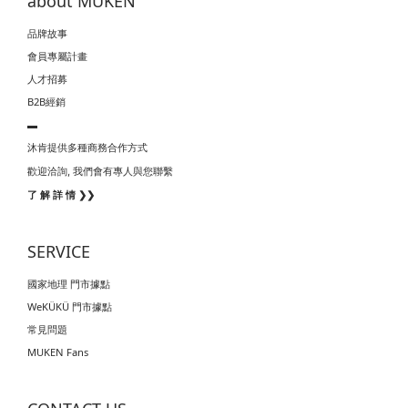
about MUKEN
品牌故事
會員專屬計畫
人才招募
B2B經銷
▬
沐肯提供多種商務合作方式
我們會有專人與您聯繫
歡迎洽詢,
了 解 詳 情 ❯❯
SERVICE
國家地理 門市據點
WeKÜKÜ 門市據點
常見問題
MUKEN Fans