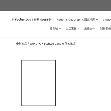
🎉 𝙁𝙖𝙩𝙝𝙚𝙧 𝘿𝙖𝙮｜給爸爸的𝟴𝟴折
National Geographic 國家地理
bitpla
選型號
生活選物
業務合作
關於我們
/
/
全部商品
WeKÜKÜ
Scented Candle 香氛蠟燭