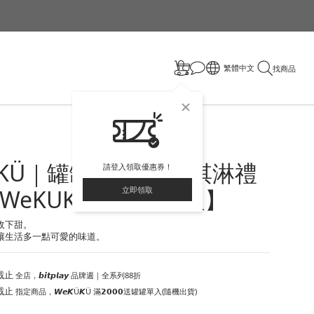
繁體中文
找商品
ÜKÜ｜罐罐系列 02冰淇淋禮
請登入領取優惠券！
WeKUKU台灣總代理】
立即領取
收下甜。
讓生活多一點可愛的味道。
截止
全店，𝙗𝙞𝙩𝙥𝙡𝙖𝙮 品牌週｜全系列88折
截止
指定商品，𝙒𝙚𝙆Ü𝙆Ü 滿𝟮𝟬𝟬𝟬送罐罐單入(隨機出貨)