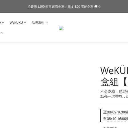
消費滿 $299 即享超商免運；滿 $1800 宅配免運 🚚💨
y
WeKÜKÜ
品牌系列
WeK
盒組【
不必吃糖，也能
點亮一球香氛，
至
08/09 16:00
至
08/10 16:00