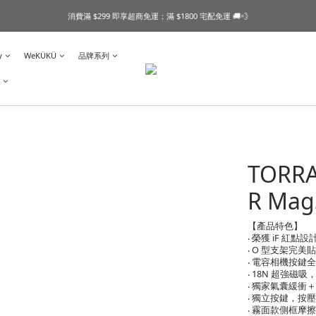
消費滿 $299 即享超商免運；滿 $1800 宅配免運 🚚💨
y
WeKÜKÜ
品牌系列
TORR
R Ma
【產品特色】
‧ 榮獲 iF 紅
‧ O 型支架完
‧ 電容相機按鍵
‧ 18N 超強磁吸
‧ 獨家氣囊緩衝
‧ 獨立按鍵，按
‧ 霧面款側框摩