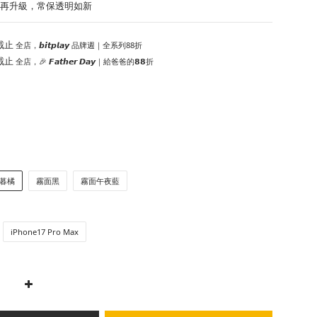
層再升級，常保透明如新
截止
全店，𝙗𝙞𝙩𝙥𝙡𝙖𝙮 品牌週｜全系列88折
截止
全店，🎉 𝙁𝙖𝙩𝙝𝙚𝙧 𝘿𝙖𝙮｜給爸爸的𝟴𝟴折
暮橘
霧面黑
霧面午夜藍
iPhone17 Pro Max