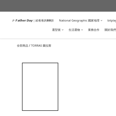
🎉 𝙁𝙖𝙩𝙝𝙚𝙧 𝘿𝙖𝙮｜給爸爸的𝟴𝟴折
National Geographic 國家地理
bitpla
選型號
生活選物
業務合作
關於我們
/
全部商品
TORRAS 圖拉斯