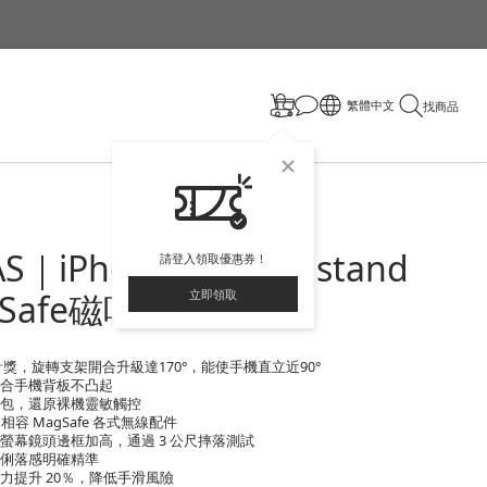
繁體中文
找商品
AS｜iPhone17系列 Ostand
請登入領取優惠券！
gSafe磁吸支架手機殼
立即領取
點設計獎，旋轉支架開合升級達170°，能使手機直立近90°
美貼合手機背板不凸起
全包，還原裸機靈敏觸控
，相容 MagSafe 各式無線配件
＋螢幕鏡頭邊框加高，通過 3 公尺摔落測試
壓俐落感明確精準
擦力提升 20％，降低手滑風險