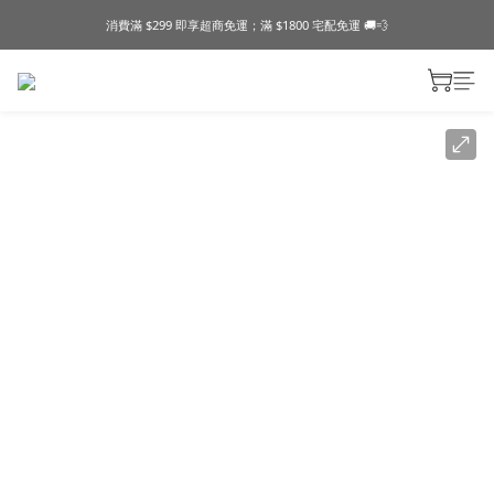
消費滿 $299 即享超商免運；滿 $1800 宅配免運 🚚💨