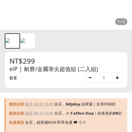
1 / 2
NT$299
eiP | 耐磨/金屬筆尖超值組 (二入組)
數量
優惠促銷
截至 08/09 16:00
全店，𝙗𝙞𝙩𝙥𝙡𝙖𝙮 品牌週｜全系列88折
優惠促銷
截至 08/10 16:00
全店，🎉 𝙁𝙖𝙩𝙝𝙚𝙧 𝘿𝙖𝙮｜給爸爸的𝟴𝟴折
免運優惠
全店，超商滿$299 即享免運 🚚 💨💨