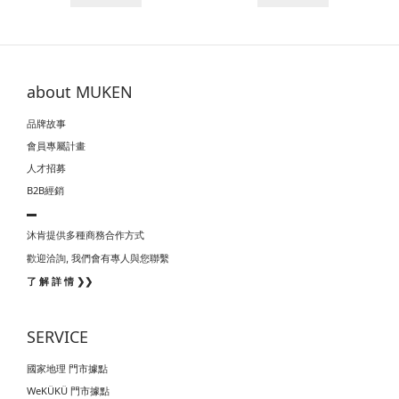
about MUKEN
品牌故事
會員專屬計畫
人才招募
B2B經銷
▬
沐肯提供多種商務合作方式
我們會有專人與您聯繫
歡迎洽詢,
了 解 詳 情 ❯❯
SERVICE
國家地理 門市據點
WeKÜKÜ 門市據點