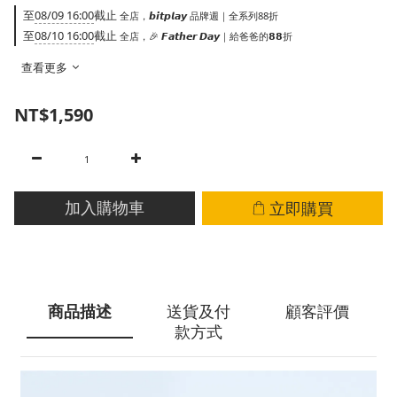
至
08/09 16:00
截止
全店，𝙗𝙞𝙩𝙥𝙡𝙖𝙮 品牌週｜全系列88折
至
08/10 16:00
截止
全店，🎉 𝙁𝙖𝙩𝙝𝙚𝙧 𝘿𝙖𝙮｜給爸爸的𝟴𝟴折
查看更多
NT$1,590
立即購買
加入購物車
商品描述
送貨及付
顧客評價
款方式