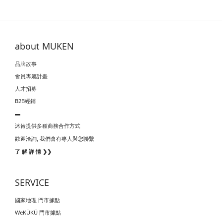
about MUKEN
品牌故事
會員專屬計畫
人才招募
B2B經銷
▬
沐肯提供多種商務合作方式
我們會有專人與您聯繫
歡迎洽詢,
了 解 詳 情 ❯❯
SERVICE
國家地理 門市據點
WeKÜKÜ 門市據點