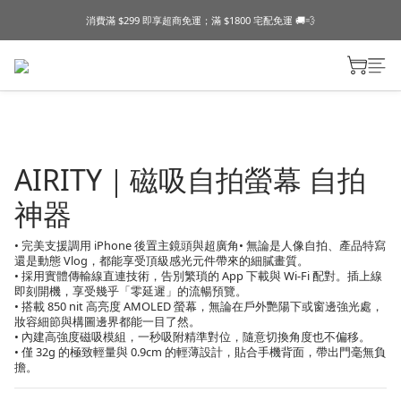
消費滿 $299 即享超商免運；滿 $1800 宅配免運 🚚💨
AIRITY｜磁吸自拍螢幕 自拍
神器
• 完美支援調用 iPhone 後置主鏡頭與超廣角• 無論是人像自拍、產品特寫
還是動態 Vlog，都能享受頂級感光元件帶來的細膩畫質。
• 採用實體傳輸線直連技術，告別繁瑣的 App 下載與 Wi-Fi 配對。插上線
即刻開機，享受幾乎「零延遲」的流暢預覽。
• 搭載 850 nit 高亮度 AMOLED 螢幕，無論在戶外艷陽下或窗邊強光處，
妝容細節與構圖邊界都能一目了然。
• 內建高強度磁吸模組，一秒吸附精準對位，隨意切換角度也不偏移。
• 僅 32g 的極致輕量與 0.9cm 的輕薄設計，貼合手機背面，帶出門毫無負
擔。